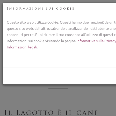
Informazioni sui cookie
Questo sito web utilizza cookie. Questi hanno due funzioni: da un l
questo sito web, dall'altro, salvando e analizzando i dati utente ano
Allevamento Lagotto Romagnolo, cane
contenuti per te. Puoi ritirare il tuo consenso all'utilizzo di questi
+39 329 782 59
informazioni sui cookie visitando la pagina
Informativa sulla Privac
lagottolab@gmail.com
Informazioni legali
.
TOG
NAV
Il lagotto è davvero
anallergico ?
Il Lagotto è il cane