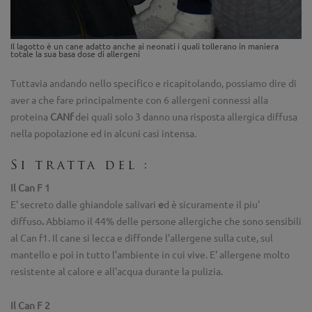
Il lagotto è un cane adatto anche ai neonati i quali tollerano in maniera
totale la sua basa dose di allergeni
Tuttavia andando nello specifico e ricapitolando, possiamo dire di
aver a che fare principalmente con 6 allergeni connessi alla
proteina
CANf
dei quali solo 3 danno una risposta allergica diffusa
nella popolazione ed in alcuni casi intensa.
Si tratta del :
Il Can F 1
E' secreto dalle ghiandole salivari
e
d è sicuramente il piu'
diffuso
.
Abbiamo il 44% delle persone allergiche che sono sensibili
al Can f1. Il cane si lecca e diffonde l’allergene sulla cute, sul
mantello e poi in tutto l’ambiente in cui vive. E' allergene molto
resistente al calore e all'acqua durante la pulizia.
Il Can F 2