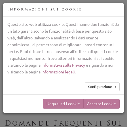
ITA
Informazioni sui cookie
Questo sito web utilizza cookie. Questi hanno due funzioni: da
un lato garantiscono le funzionalità di base per questo sito
Allevamento Lagotto Romagnolo, cane da tartufo
web, dall'altro, salvando e analizzando i dati utente
italiano
anonimizzati, ci permettono di migliorare i nostri contenuti
+39 329 782 5970
per te. Puoi ritirare il tuo consenso all'utilizzo di questi cookie
lagottolab@gmail.com
in qualsiasi momento. Trova ulteriori informazioni sui cookie
TOG
visitando la pagina
Informativa sulla Privacy
e riguardo a noi
NAV
visitando la pagina
Informazioni legali
.
FAQ sul Lagotto
Configurazione
Romagnolo
Nega tutti i cookie
Accetta i cookie
Domande Frequenti Sul